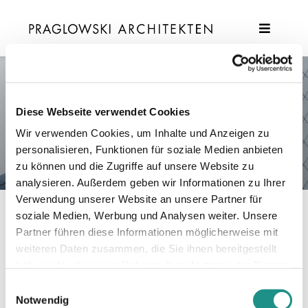
Zum
Inhalt
Toggle
springen
Navigatio
Projekte
Profil
Diskurs
Diese Webseite verwendet Cookies
Wir verwenden Cookies, um Inhalte und Anzeigen zu
Karriere
a.danne
personalisieren, Funktionen für soziale Medien anbieten
zu können und die Zugriffe auf unsere Website zu
analysieren. Außerdem geben wir Informationen zu Ihrer
Verwendung unserer Website an unsere Partner für
Über
a.danne
soziale Medien, Werbung und Analysen weiter. Unsere
Partner führen diese Informationen möglicherweise mit
Der Autor hat bisher keine Details
weiteren Daten zusammen, die Sie ihnen bereitgestellt
angegeben.
haben oder die sie im Rahmen Ihrer Nutzung der Dienste
Bisher hat a.danne, 0 Blog Beiträge
gesammelt haben.
Einwilligungsauswahl
geschrieben.
Notwendig