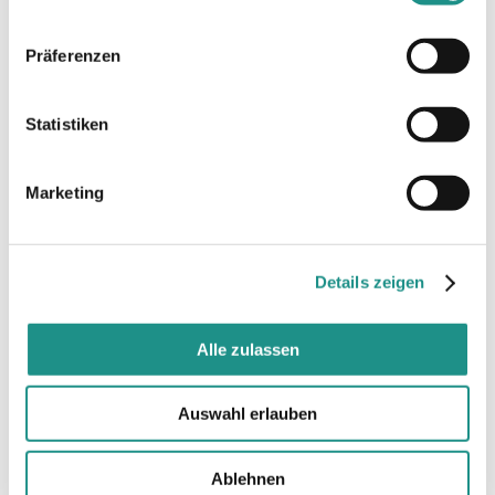
Präferenzen
Statistiken
Kontakt
Impressum & Datenschutz
Marketing
PRAGLOWSKI ARCHITEKTEN
Details zeigen
Triebelsstraße 11
52066 Aachen
Alle zulassen
Germany
Auswahl erlauben
+49-241/94379010
mail@praglowski.de
Ablehnen